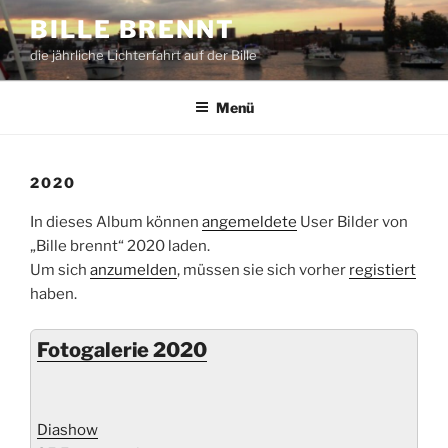
Zum
BILLE BRENNT
Inhalt
die jährliche Lichterfahrt auf der Bille
springen
Menü
2020
In dieses Album können
angemeldete
User Bilder von
„Bille brennt“ 2020 laden.
Um sich
anzumelden
, müssen sie sich vorher
registiert
haben.
Fotogalerie 2020
Diashow